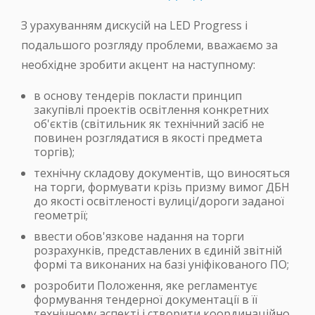
З урахуванням дискусій на LED Progress і
подальшого розгляду проблеми, вважаємо за
необхідне зробити акцент на наступному:
в основу тендерів покласти принцип
закупівлі проектів освітлення конкретних
об'єктів (світильник як технічний засіб не
повинен розглядатися в якості предмета
торгів);
технічну складову документів, що виносяться
на торги, формувати крізь призму вимог ДБН
до якості освітленості вулиці/дороги заданої
геометрії;
ввести обов'язкове надання на торги
розрахунків, представлених в єдиній звітній
формі та виконаних на базі уніфікованого ПО;
розробити Положення, яке регламентує
формування тендерної документації в її
технічному аспекті і створити координаційно